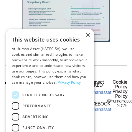
×
This website uses cookies
At Human Asset (HATEC SA), we use
cookies and similar technologies to make
our website work smoothly, to improve your
experience and to understand how visitors
use our pages. This policy explains what
cookies are, how we use them and how you
HQ OFFICE
Connect
Cookie
can manage your choices.
Privacy Policy
LINKED
IN
Policy
Frangon 13,
Privacy
humanasset
54626 Thessaloniki,
STRICTLY NECESSARY
Policy
©humanasse
Greece
FACEBOOK
2026
PERFORMANCE
humanasset
e-mail:
ADVERTISING
info@humanasset.com
FUNCTIONALITY