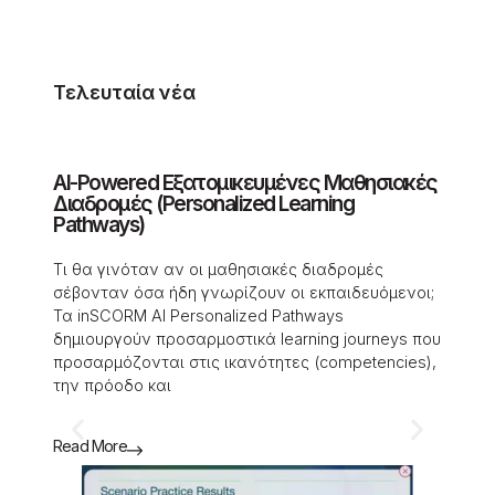
Τελευταία νέα
AI-Powered Εξατομικευμένες Μαθησιακές
Τι θα
Διαδρομές (Personalized Learning
είχε 
Pathways)
eLear
Τι θα γινόταν αν οι μαθησιακές διαδρομές
​Τα πε
σέβονταν όσα ήδη γνωρίζουν οι εκπαιδευόμενοι;
σχεδια
Τα inSCORM AI Personalized Pathways
περιεχ
δημιουργούν προσαρμοστικά learning journeys που
γραμμι
προσαρμόζονται στις ικανότητες (competencies),
μόνο ό
την πρόοδο και
συχνά
Read More
Read M