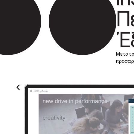
Π
.
Έ
Μετατρέ
προσαρμ