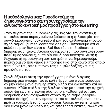
Η μεθοδολογία μας: Πυροδοτούμε τη
δημιουργικότητα και τη συνεργασία με την
ανθρωποκεντρική μας προσέγγιση στο eLearning
Στον πυρήνα της μεθοδολογίας μας για την ανάπτυξη
εκπαιδευτικού περιεχομένου βρίσκεται η φιλοσοφία της
συν-δημιουργίας (co-creation) και του ανθρωποκεντρικού
σχεδιασμού (human-centered design). Πιστεύουμε ότι οι
πελάτες μας δεν είναι απλοί θεατές στη διαδικασία
δημιουργίας, αλλά βασικοί συνεργάτες, που συνεισφέρουν
πολύτιμες γνώσεις, εμπειρία και διορατικότητα. Αυτή η
ξεχωριστή προσέγγιση μάς επιτρέπει να δημιουργούμε
περιεχόμενο που «μιλάει» πραγματικά στο κοινό στο οποίο
απευθύνεται, αποτυπώνοντας τις φιλοδοξίες και τις
προκλήσεις του.
Συνδυάζουμε αυτή την προσέγγιση με ένα διαρκές
δημιουργικό πνεύμα, ώστε κάθε έργο που αναπτύσσουμε
να μην είναι μόνο ενημερωτικό, αλλά και ελκυστικό και να
εμπνέει. Κάθε στάδιο της διαδικασίας μας, από την αρχική
σύλληψη έως την τελική υλοποίηση, καθοδηγείται από
δέσμευση στον ανθρωποκεντρικό σχεδιασμό (people-
centric design), με την εμπειρία του εκπαιδευόμενου στην
πρώτη γραμμή. Έτσι δημιουργούμε λύσεις e-learning που
δεν είναι μόνο καινοτόμες και αποτελεσματικές, αλλά και