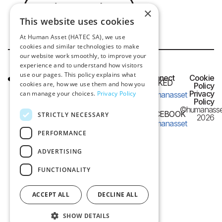
Μιλήστε μαζί μας
×
This website uses cookies
At Human Asset (HATEC SA), we use
cookies and similar technologies to make
our website work smoothly, to improve your
experience and to understand how visitors
use our pages. This policy explains what
HQ OFFICE
Connect
Cookie
LINKED
cookies are, how we use them and how you
IN
Policy
Frangon 13,
Privacy
can manage your choices.
Privacy Policy
humanasset
54626 Thessaloniki,
Policy
©humanasse
Greece
FACEBOOK
STRICTLY NECESSARY
2026
humanasset
e-mail:
PERFORMANCE
info@humanasset.com
ADVERTISING
FUNCTIONALITY
ACCEPT ALL
DECLINE ALL
SHOW DETAILS