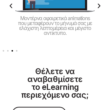
hy
Μοντέρνα αφαιρετικά animations
Mode
και
που μεταφέρουν το μήνυμά σας με
κές
ελάχιστη λεπτομέρεια και μέγιστο
πε
αντίκτυπο.
Θέλετε να
αναβαθμίσετε
το eLearning
περιεχόμενο σας;