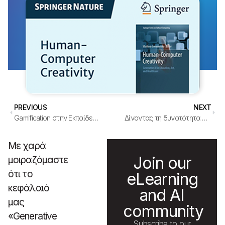
PREVIOUS
NEXT
Gamification στην Εκπαίδευση: Το MVP Erasmus+ Workshop φέρνει τη δημιουργικότητα στην τάξη
Δίνοντας τη δυνατότητα στους/στις εκπαιδευτικούς να δημιουργούν συστήματα AI χωρίς κώδικα – Ερευνητικά στιγμιότυπα από το ITS 2025
Με χαρά
Join our
μοιραζόμαστε
ότι το
eLearning
κεφάλαιό
and AI
μας
community
«Generative
Subscribe to our