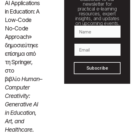
AI Applications
newsletter for
practical e-learning
in Education: A
resources, expert
insights, and updates
Low-Code
on upcoming events.
No-Code
Approach»
δημοσιεύτηκε
επίσημα από
τη Springer,
Subscribe
στο
βιβλίο
Human–
Computer
Creativity:
Generative AI
in Education,
Art, and
Healthcare
.