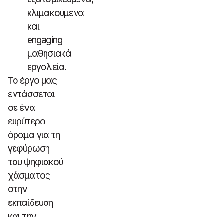
κλιμακούμενα
και
engaging
μαθησιακά
εργαλεία.
Το έργο μας
εντάσσεται
σε ένα
ευρύτερο
όραμα για τη
γεφύρωση
του ψηφιακού
χάσματος
στην
εκπαίδευση
και την