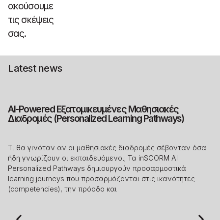
ακούσουμε
τις σκέψεις
σας.
Latest news
AI-Powered Εξατομικευμένες Μαθησιακές
Τ
Διαδρομές (Personalized Learning Pathways)
π
τ
Τι θα γινόταν αν οι μαθησιακές διαδρομές σέβονταν όσα
​Τ
ήδη γνωρίζουν οι εκπαιδευόμενοι; Τα inSCORM AI
ως
Personalized Pathways δημιουργούν προσαρμοστικά
στ
learning journeys που προσαρμόζονται στις ικανότητες
συ
(competencies), την πρόοδο και
«σ