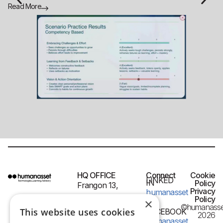
Read More
Re
HQ OFFICE
Connect
Cookie
LINKED
IN
Policy
Frangon 13,
Privacy
humanasset
54626 Thessaloniki,
Policy
×
©humanasse
Greece
This website uses cookies
FACEBOOK
2026
humanasset