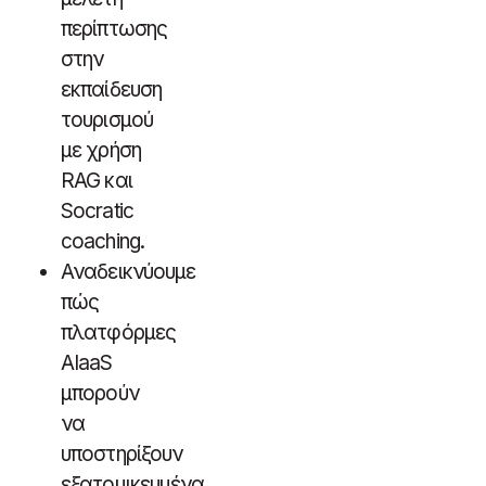
περίπτωσης
στην
εκπαίδευση
τουρισμού
με χρήση
RAG και
Socratic
coaching.
Αναδεικνύουμε
πώς
πλατφόρμες
AIaaS
μπορούν
να
υποστηρίξουν
εξατομικευμένα,