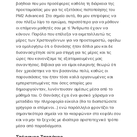
βοήθεια που μου προσέφερες καθόλη τη διάρκεια της
προετοιμασίας μου για τις εξετάσεις πιστοποίησης του
PM2 Advanced. Στο σημείο αυτό, θα μου επιτρέψεις να
σου πλέξω λίγο το εγκώμιο, περισσότερο για να μάθουν
οι επόμενοι μαθητές σου με τί ‘Άνθρωπο έχουν να
κάνουν. Παρόλο που επέλεξα να εκμεταλλευτώ τις
μέρες των Χριστουγέννων για να προετοιμαστώ, οφείλω
να ομολογήσω ότι ο Θανάσης ήταν δίπλα μου και δε
δυσανασχέτησε ούτε μια στιγμή για τις μέρες και τις
ώρες που κανονίζαμε τις εξατομικευμένες μας
συναντήσεις. Βέβαια για να είμαι ειλικρινής θεωρώ ότι
δεν χρειάστηκε να τον βασανίσω πολύ, καθώς οι
παρουσιάσεις του ήταν τόσο καλά οργανωμένες και
εμπεριστατωμένες που όσες απορίες μου
δημιουργούνταν, λυνόντουσαν αμέσως μέσα από το
μάθημά του. Ο Θανάσης έχει ένα φυσικό χάρισμα να
μεταδίδει την πληροφορία εύκολα (θα το διαπιστώσετε
γρήγορα οι επόμενοι…) ενώ παράλληλα φροντίζει τα
σημαντικότερα σημεία να τα «καρφώνει» στο κεφάλι σου
και να μην τα ξεχνάς με ιδιαίτερα αριστοτεχνικό τρόπο
μέσα από παραδείγματα.
Στέφανος Τσοτάκος