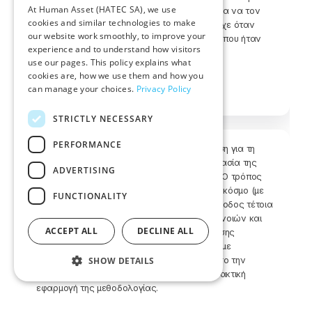
At Human Asset (HATEC SA), we use
σχετικά γρήγορα και εύκολα. Τέλος θα ήθελα να τον
cookies and similar technologies to make
ευχαριστήσω για την βοήθεια που μου παρείχε όταν
our website work smoothly, to improve your
είχα απορίες σχετικά με κάποιες ερωτήσεις που ήταν
experience and to understand how visitors
διφορούμενες.
use our pages. This policy explains what
cookies are, how we use them and how you
Kotrotsiou Stavroula
can manage your choices.
Privacy Policy
ΕΤΗΜ, Τμήμα Πληροφορικής
STRICTLY NECESSARY
PERFORMANCE
Κατ’ αρχήν θέλω να ευχαριστήσω το Θανάση για τη
βοήθεια και την προσέγγιση σε όλη τη διαδικασία της
ADVERTISING
εκπαίδευσης – εκμάθησης και της εξέτασης. Ο τρόπος
της διδασκαλίας ήταν προσιτός για όλο τον κόσμο (με
FUNCTIONALITY
διαφορετική προέλευση/υπόβαθρο) και η μέθοδος τέτοια
που βοηθά την κατανόηση σε βάθος των εννοιών και
ACCEPT ALL
DECLINE ALL
των λεπτών σημείων της μεθοδολογίας. Επίσης
σημαντική και πολύ χρήσιμη είναι η σύνδεση με
παραδείγματα projects, η οποία ενισχύει τόσο την
SHOW DETAILS
κατανόηση όσο και την προετοιμασία για πρακτική
εφαρμογή της μεθοδολογίας.
Strictly necessary
Performance