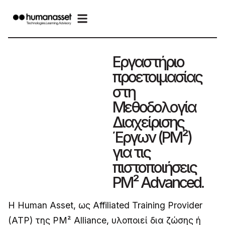
Εργαστήριο
προετοιμασίας
στη
Μεθοδολογία
Διαχείρισης
Έργων (PM²)
για τις
πιστοποιήσεις
PM² Advanced.
Η Human Asset, ως Affiliated Training Provider
(ATP) της PM² Alliance, υλοποιεί δια ζώσης ή