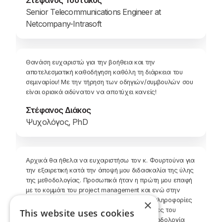
Senior Telecommunications Engineer at
Netcompany-Intrasoft
Θανάση ευχαριστώ για την βοήθεια και την
αποτελεσματική καθοδήγηση καθόλη τη διάρκεια του
σεμιναρίου! Με την τήρηση των οδηγιών/συμβουλών σου
είναι οριακά αδύνατον να αποτύχει κανείς!
Στέφανος Διάκος
Ψυχολόγος, PhD
Αρχικά θα ήθελα να ευχαριστήσω τον κ. Φουρτούνα για
την εξαιρετική κατά την άποψή μου διδασκαλία της ύλης
της μεθοδολογίας. Προσωπικά ήταν η πρώτη μου επαφή
με το κομμάτι του project management και ενώ στην
αρχή η ύλη μου φάνηκε μεγάλη με πολλές πληροφορίες
×
να επεξεργαστείς, ακολουθώντας τις οδηγίες του
This website uses cookies
καθηγητή κατάφερα να κατανοήσω την μεθοδολογία