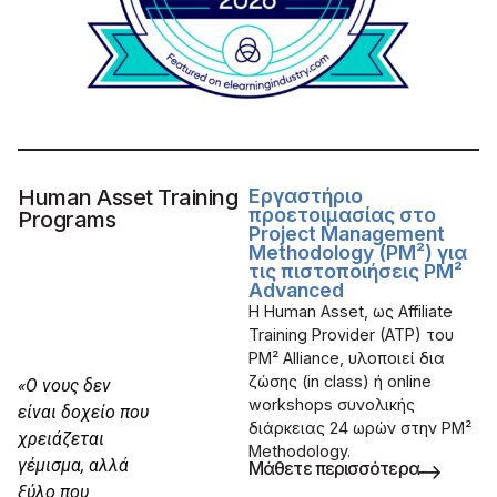
Human Asset Training
Εργαστήριο
προετοιμασίας στο
Programs
Project Management
Methodology (PM²) για
τις πιστοποιήσεις PM²
Advanced
Η Human Asset, ως Affiliate
Training Provider (ATP) του
PM² Alliance, υλοποιεί δια
ζώσης (in class) ή online
«Ο νους δεν
workshops συνολικής
είναι δοχείο που
διάρκειας 24 ωρών στην PM²
χρειάζεται
Methodology.
γέμισμα, αλλά
Μάθετε περισσότερα
ξύλο που