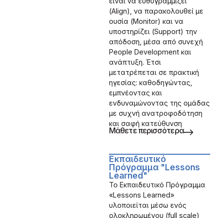
είναι να ευθυγραμμίζει
(Align), να παρακολουθεί με
ουσία (Monitor) και να
υποστηρίζει (Support) την
απόδοση, μέσα από συνεχή
People Development και
ανάπτυξη. Έτσι
μετατρέπεται σε πρακτική
ηγεσίας: καθοδηγώντας,
εμπνέοντας και
ενδυναμώνοντας της ομάδας
με συχνή ανατροφοδότηση
και σαφή κατεύθυνση
Μάθετε περισσότερα
Εκπαιδευτικό
Πρόγραμμα "Lessons
Learned"
Το Εκπαιδευτικό Πρόγραμμα
«Lessons Learned»
υλοποιείται μέσω ενός
ολοκληρωμένου (full scale)