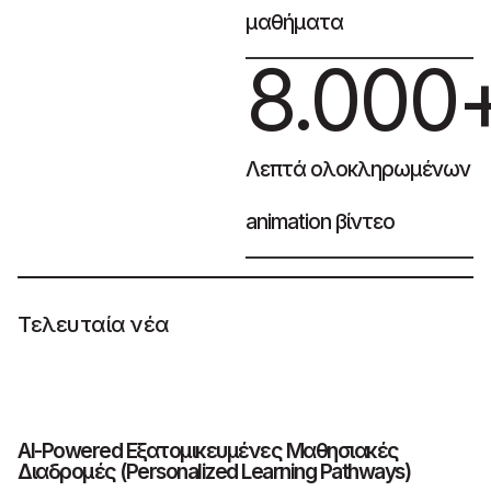
μαθήματα
8.000
Λεπτά ολοκληρωμένων
animation βίντεο
Τελευταία νέα
AI-Powered Εξατομικευμένες Μαθησιακές
Τ
Διαδρομές (Personalized Learning Pathways)
π