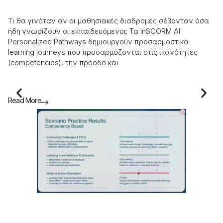
τ
Τι θα γινόταν αν οι μαθησιακές διαδρομές σέβονταν όσα
​Τ
ήδη γνωρίζουν οι εκπαιδευόμενοι; Τα inSCORM AI
ως
Personalized Pathways δημιουργούν προσαρμοστικά
στ
learning journeys που προσαρμόζονται στις ικανότητες
συ
(competencies), την πρόοδο και
«σ
Read More
Re