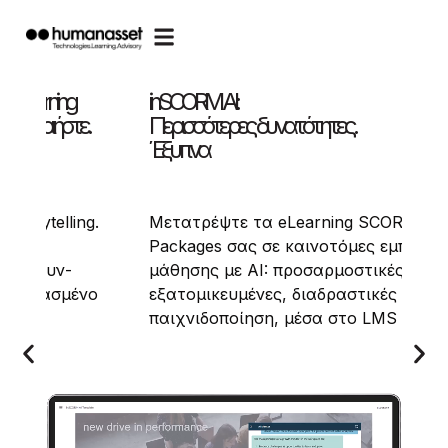
Ενδυναμώνουμε τους εκπαιδευτές. Εμπν
τους εκπαιδευόμενους.
Ανακαλύψτε τις ανθρωποκεντρικές,
g SCORM
ενισχυμένες με AI υπηρεσίες μάθηση
ες εμπειρίες
που προσφέρουμε:
στικές,
από προγράμματα Train-the-Trainer
τικές και με
έως ενημέρωση/ευαισθητοποίηση για
ο LMS σας.
το AI και ανάπτυξη soft skills.