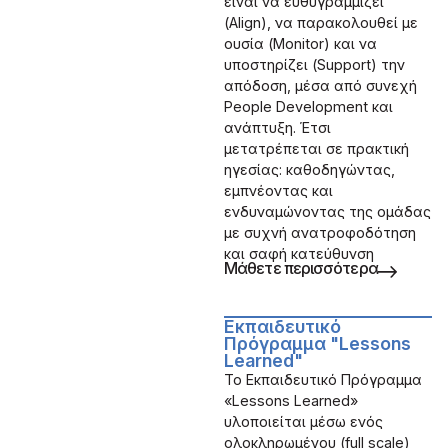
είναι να ευθυγραμμίζει
(Align), να παρακολουθεί με
ουσία (Monitor) και να
υποστηρίζει (Support) την
απόδοση, μέσα από συνεχή
People Development και
ανάπτυξη. Έτσι
μετατρέπεται σε πρακτική
ηγεσίας: καθοδηγώντας,
εμπνέοντας και
ενδυναμώνοντας της ομάδας
με συχνή ανατροφοδότηση
και σαφή κατεύθυνση
Μάθετε περισσότερα
Εκπαιδευτικό
Πρόγραμμα "Lessons
Learned"
Το Εκπαιδευτικό Πρόγραμμα
«Lessons Learned»
υλοποιείται μέσω ενός
ολοκληρωμένου (full scale)