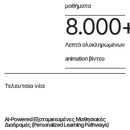
μαθήματα
8.000
Λεπτά ολοκληρωμένων
animation βίντεο
Τελευταία νέα
AI-Powered Εξατομικευμένες Μαθησιακές
Τ
Διαδρομές (Personalized Learning Pathways)
π