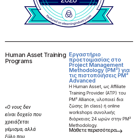
Human Asset Training
Εργαστήριο
προετοιμασίας στο
Programs
Project Management
Methodology (PM²) για
τις πιστοποιήσεις PM²
Advanced
Η Human Asset, ως Affiliate
Training Provider (ATP) του
PM² Alliance, υλοποιεί δια
ζώσης (in class) ή online
«Ο νους δεν
workshops συνολικής
είναι δοχείο που
διάρκειας 24 ωρών στην PM²
χρειάζεται
Methodology.
γέμισμα, αλλά
Μάθετε περισσότερα
ξύλο που