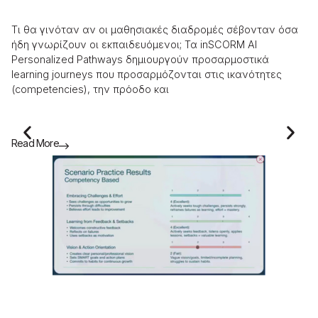
τ
Τι θα γινόταν αν οι μαθησιακές διαδρομές σέβονταν όσα
​Τ
ήδη γνωρίζουν οι εκπαιδευόμενοι; Τα inSCORM AI
ως
Personalized Pathways δημιουργούν προσαρμοστικά
στ
learning journeys που προσαρμόζονται στις ικανότητες
συ
(competencies), την πρόοδο και
«σ
Read More
Re