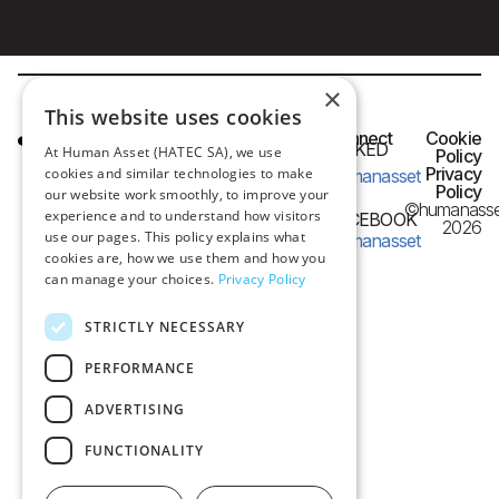
×
This website uses cookies
HQ OFFICE
Connect
Cookie
LINKED
At Human Asset (HATEC SA), we use
IN
Policy
Frangon 13,
Privacy
cookies and similar technologies to make
humanasset
54626 Thessaloniki,
Policy
our website work smoothly, to improve your
©humanasse
Greece
experience and to understand how visitors
FACEBOOK
2026
use our pages. This policy explains what
humanasset
e-mail:
cookies are, how we use them and how you
can manage your choices.
Privacy Policy
info@humanasset.com
STRICTLY NECESSARY
PERFORMANCE
ADVERTISING
FUNCTIONALITY