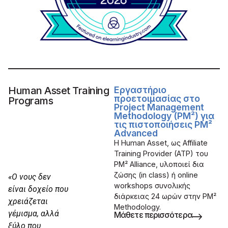
Human Asset Training
Εργαστήριο
προετοιμασίας στο
Programs
Project Management
Methodology (PM²) για
τις πιστοποιήσεις PM²
Advanced
Η Human Asset, ως Affiliate
Training Provider (ATP) του
PM² Alliance, υλοποιεί δια
ζώσης (in class) ή online
«Ο νους δεν
workshops συνολικής
είναι δοχείο που
διάρκειας 24 ωρών στην PM²
χρειάζεται
Methodology.
γέμισμα, αλλά
Μάθετε περισσότερα
ξύλο που