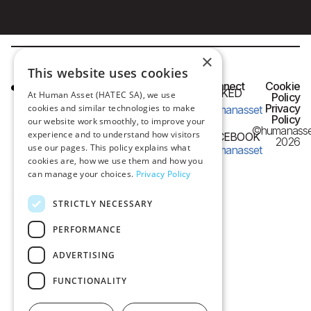
×
This website uses cookies
HQ OFFICE
Connect
Cookie
LINKED
At Human Asset (HATEC SA), we use
IN
Policy
Frangon 13,
Privacy
cookies and similar technologies to make
humanasset
54626 Thessaloniki,
Policy
our website work smoothly, to improve your
©humanasse
Greece
experience and to understand how visitors
FACEBOOK
2026
use our pages. This policy explains what
humanasset
e-mail:
cookies are, how we use them and how you
can manage your choices.
Privacy Policy
info@humanasset.com
STRICTLY NECESSARY
PERFORMANCE
ADVERTISING
FUNCTIONALITY