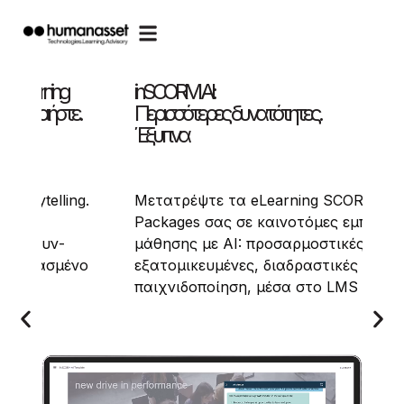
Ενδυναμώνουμε τους εκπαιδευτές. Εμπν
τους εκπαιδευόμενους.
Ανακαλύψτε τις ανθρωποκεντρικές,
g SCORM
ενισχυμένες με AI υπηρεσίες μάθηση
ες εμπειρίες
που προσφέρουμε:
στικές,
από προγράμματα Train-the-Trainer
τικές και με
έως ενημέρωση/ευαισθητοποίηση για
ο LMS σας.
το AI και ανάπτυξη soft skills.