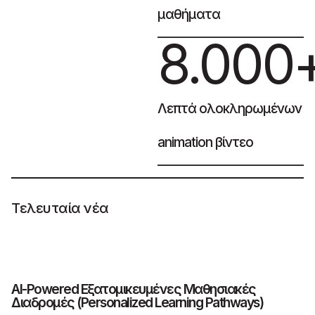
μαθήματα
8.000
Λεπτά ολοκληρωμένων
animation βίντεο
Τελευταία νέα
AI-Powered Εξατομικευμένες Μαθησιακές
Τ
Διαδρομές (Personalized Learning Pathways)
π