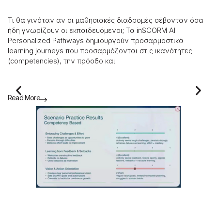
τ
Τι θα γινόταν αν οι μαθησιακές διαδρομές σέβονταν όσα
​Τ
ήδη γνωρίζουν οι εκπαιδευόμενοι; Τα inSCORM AI
ως
Personalized Pathways δημιουργούν προσαρμοστικά
στ
learning journeys που προσαρμόζονται στις ικανότητες
συ
(competencies), την πρόοδο και
«σ
Read More
Re