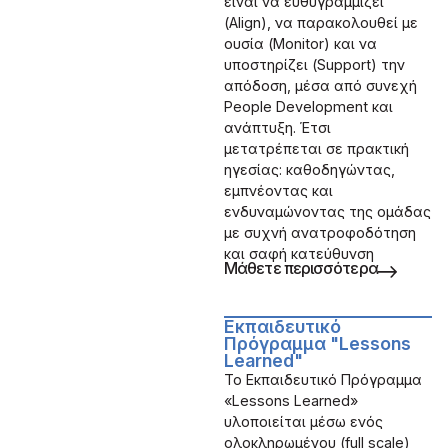
είναι να ευθυγραμμίζει
(Align), να παρακολουθεί με
ουσία (Monitor) και να
υποστηρίζει (Support) την
απόδοση, μέσα από συνεχή
People Development και
ανάπτυξη. Έτσι
μετατρέπεται σε πρακτική
ηγεσίας: καθοδηγώντας,
εμπνέοντας και
ενδυναμώνοντας της ομάδας
με συχνή ανατροφοδότηση
και σαφή κατεύθυνση
Μάθετε περισσότερα
Εκπαιδευτικό
Πρόγραμμα "Lessons
Learned"
Το Εκπαιδευτικό Πρόγραμμα
«Lessons Learned»
υλοποιείται μέσω ενός
ολοκληρωμένου (full scale)