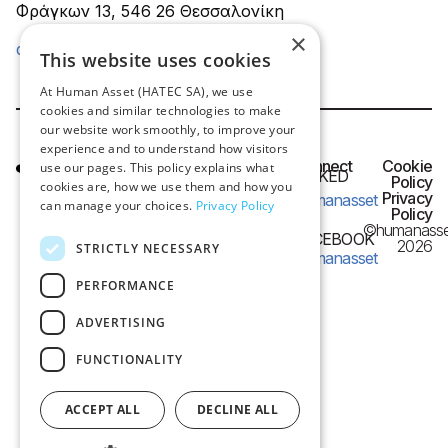
Φράγκων 13, 546 26 Θεσσαλονίκη
×
dataprotection@humanasset.com
This website uses cookies
At Human Asset (HATEC SA), we use
cookies and similar technologies to make
our website work smoothly, to improve your
experience and to understand how visitors
HQ OFFICE
Connect
Cookie
use our pages. This policy explains what
LINKED
IN
Policy
Frangon 13,
cookies are, how we use them and how you
Privacy
humanasset
can manage your choices.
Privacy Policy
54626 Thessaloniki,
Policy
©humanasse
Greece
FACEBOOK
2026
STRICTLY NECESSARY
humanasset
e-mail:
PERFORMANCE
info@humanasset.com
ADVERTISING
FUNCTIONALITY
ACCEPT ALL
DECLINE ALL